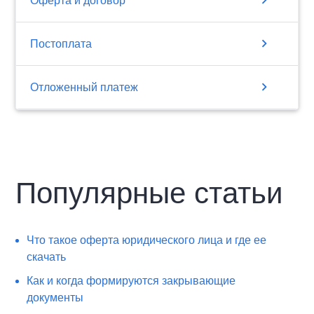
chevron_right
Оферта и договор
chevron_right
Постоплата
chevron_right
Отложенный платеж
Популярные статьи
Что такое оферта юридического лица и где ее
скачать
Как и когда формируются закрывающие
документы