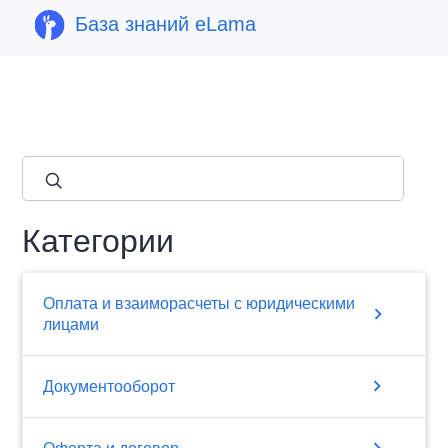
База знаний eLama
close
Категории
Оплата и взаиморасчеты с юридическими
chevron_right
лицами
chevron_right
Документооборот